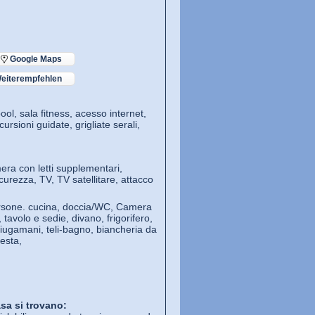
Google Maps
eiterempfehlen
ool, sala fitness, acesso internet,
rsioni guidate, grigliate serali,
ra con letti supplementari,
urezza, TV, TV satellitare, attacco
ersone. cucina, doccia/WC, Camera
avolo e sedie, divano, frigorifero,
ciugamani, teli-bagno, biancheria da
iesta,
sa si trovano: