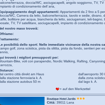
balcone/terrazza, doccia/WC, asciugacapelli, angolo soggiorno, TV, TV sa
impianto di condizionamento dell`aria,
Equipaggiamento degli appartamenti:
Appartamenti da 2 fino a 5 per
doccia/WC, Camera da letto, balcone/terrazza, tavolo e sedie, divano, di
caffè, bollitore per acqua, biancheria da letto, asciugamani, teli-bagno, 
posate, TV, TV satellitare, asciugacapelli, impianto di condizionamento d
Nel nostro maso troverà:
Offriamo:
Trattamento:
Le posibilità dello sport:
Nelle immediate vicinanze della nostra ca
campo golf, zona sciistica, pista da slittta, pista da fondo, sentieri per e
tennis,
qui troverà i migliori presupposti per:
Mountain-Bike, voli con parapendio, Nordic Walking, Rafting, Canyoning
carrozza,
Distanze:
dal centro città direkt am Haus
dall'aeroporto 30
dalla stazione ferroviaria k. A.
dalla zona sciistic
dalla stazione autobus 50 m
dal lago k. A.
+ auf den Merkzettel
Boutique Hotel Jardis
Città:
39011 Lana