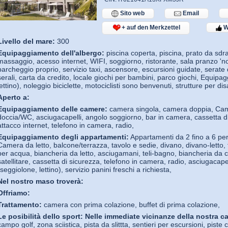
Sito web
Email
+ auf den Merkzettel
W
Livello del mare:
300
Equipaggiamento dell'albergo:
piscina coperta, piscina, prato da sdra
massaggio, acesso internet, WIFI, soggiorno, ristorante, sala pranzo 'no
parcheggio proprio, servizio taxi, ascensore, escursioni guidate, serate di
serali, carta da credito, locale giochi per bambini, parco giochi, Equip
lettino), noleggio biciclette, motociclisti sono benvenuti, strutture per di
Aperto a:
Equipaggiamento delle camere:
camera singola, camera doppia, Cam
doccia/WC, asciugacapelli, angolo soggiorno, bar in camera, cassetta di 
attacco internet, telefono in camera, radio,
Equipaggiamento degli appartamenti:
Appartamenti da 2 fino a 6 pe
Camera da letto, balcone/terrazza, tavolo e sedie, divano, divano-letto, f
per acqua, biancheria da letto, asciugamani, teli-bagno, biancheria da c
satellitare, cassetta di sicurezza, telefono in camera, radio, asciugaca
(seggiolone, lettino), servizio panini freschi a richiesta,
Nel nostro maso troverà:
Offriamo:
Trattamento:
camera con prima colazione, buffet di prima colazione,
Le posibilità dello sport:
Nelle immediate vicinanze della nostra ca
campo golf, zona sciistica, pista da slittta, sentieri per escursioni, pist