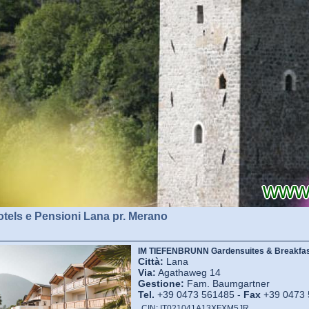
www.i
tels e Pensioni Lana pr. Merano
IM TIEFENBRUNN Gardensuites & Breakfa
Città:
Lana
Via:
Agathaweg 14
Gestione:
Fam. Baumgartner
Tel.
+39 0473 561485 -
Fax
+39 0473 
CIN: IT021041A13XFXM5JR