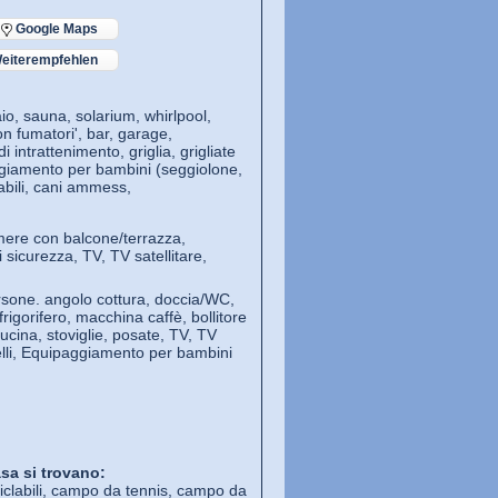
Google Maps
eiterempfehlen
io, sauna, solarium, whirlpool,
n fumatori', bar, garage,
 intrattenimento, griglia, grigliate
aggiamento per bambini (seggiolone,
sabili, cani ammess,
ere con balcone/terrazza,
sicurezza, TV, TV satellitare,
rsone. angolo cottura, doccia/WC,
rigorifero, macchina caffè, bollitore
ucina, stoviglie, posate, TV, TV
pelli, Equipaggiamento per bambini
sa si trovano:
e ciclabili, campo da tennis, campo da