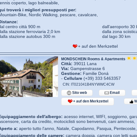
tennis coperto, lago balneabile,
qui troverà i migliori presupposti per:
Mountain-Bike, Nordic Walking, pescare, cavalcare,
Distanze:
dal centro città 900 m
dall'aeroporto 30
dalla stazione ferroviaria 2,0 km
dalla zona sciisti
dalla stazione autobus 300 m
dal lago 30 km
+ auf den Merkzettel
MONDSCHEIN Rooms & Apartments
Città:
39011 Lana
Via:
Gampenstrasse 6
Gestione:
Familie Doná
-
Cellulare
(+39) 333 5463357
CIN: IT021041B4NYWWC4CW
Sito web
Email
+ auf den Merkzettel
W
Equipaggiamento dell'albergo:
acesso internet, WIFI, soggiorno, gar
ascensore, carta da credito, motociclisti sono benvenuti, cani ammess,
Aperto a:
aperto tutto l'anno, Natale, Capodanno, Pasqua, Pentecoste,
Equipaggiamento delle camere:
camera doppia, camera con letti su