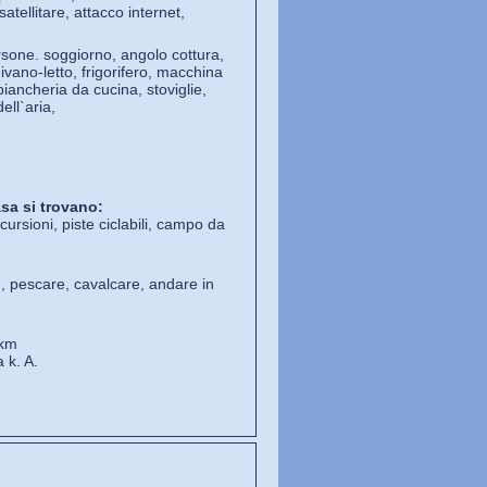
tellitare, attacco internet,
sone. soggiorno, angolo cottura,
vano-letto, frigorifero, macchina
biancheria da cucina, stoviglie,
ell`aria,
sa si trovano:
scursioni, piste ciclabili, campo da
, pescare, cavalcare, andare in
 km
a k. A.