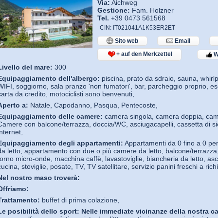
Via:
Aichweg
Gestione:
Fam. Holzner
Tel.
+39 0473 561568
CIN: IT021041A1K53ER2ET
Sito web
Email
+ auf den Merkzettel
W
Livello del mare:
300
Equipaggiamento dell'albergo:
piscina, prato da sdraio, sauna, whirlp
WIFI, soggiorno, sala pranzo 'non fumatori', bar, parcheggio proprio, escu
carta da credito, motociclisti sono benvenuti,
Aperto a:
Natale, Capodanno, Pasqua, Pentecoste,
Equipaggiamento delle camere:
camera singola, camera doppia, came
Camere con balcone/terrazza, doccia/WC, asciugacapelli, cassetta di sic
internet,
Equipaggiamento degli appartamenti:
Appartamenti da 0 fino a 0 p
da letto, appartamento con due o più camere da letto, balcone/terrazza, t
forno micro-onde, macchina caffè, lavastoviglie, biancheria da letto, as
cucina, stoviglie, posate, TV, TV satellitare, servizio panini freschi a rich
Nel nostro maso troverà:
Offriamo:
Trattamento:
buffet di prima colazione,
Le posibilità dello sport:
Nelle immediate vicinanze della nostra ca