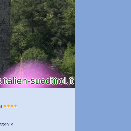
talien-suedtirol.it
st
559919