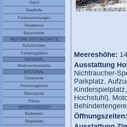
Garni
Gasthöfe
Ferienwohnungen
Residence
Bauernhöfe
WEITERE UNTERKÜNFTE
Schutzhütten
Meereshöhe:
14
Campingplätze
SAISONAL
Ausstattung Hot
Weihnachtsmärkte
Nichtraucher-Sp
REGIONAL
Ferienorte
Parkplatz, Aufzu
Ferienregionen
Kinderspielplatz
Naturparke
Hochstuhl), Mot
Pässe
Behindertengere
SPORT/FREIZEIT
Badeseen
Öffnungszeiten
Skigebiete
Ausstattung Zi