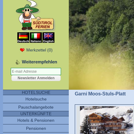
Merkzettel
(
0
)
Weiterempfehlen
HOTELSUCHE
Garni Moos-Stuls-Platt
Hotelsuche
Pauschalangebote
UNTERKÜNFTE
Hotels & Pensionen
Pensionen