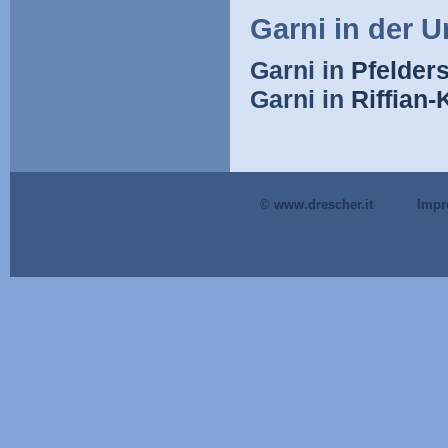
Garni in der 
Garni in
Pfelders
Garni in
Riffian
© www.drescher.it
Imp