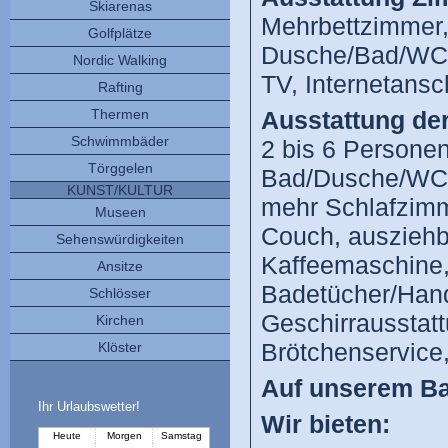
Skiarenas
Mehrbettzimmer,
Golfplätze
Dusche/Bad/WC, 
Nordic Walking
TV, Internetansc
Rafting
Ausstattung de
Thermen
Schwimmbäder
2 bis 6 Persone
Törggelen
Bad/Dusche/WC, 
KUNST/KULTUR
mehr Schlafzimm
Museen
Couch, ausziehb
Sehenswürdigkeiten
Kaffeemaschine,
Ansitze
Badetücher/Hand
Schlösser
Geschirrausstatt
Kirchen
Brötchenservice
Klöster
Auf unserem Ba
Ihr Urlaubswetter!
Wir bieten: